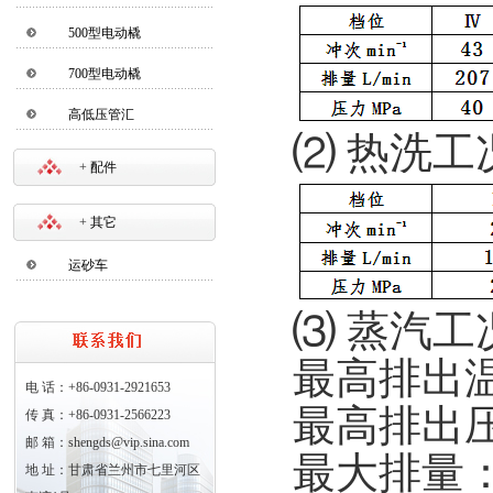
500型电动橇
700型电动橇
高低压管汇
⑵ 热洗工
+
配件
+
其它
运砂车
⑶ 蒸汽工
最高排出温
电 话：+86-0931-2921653
最高排出压
传 真：+86-0931-2566223
邮 箱：shengds@vip.sina.com
最大排量：
地 址：甘肃省兰州市七里河区