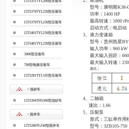
2
、柴油机
LTJ5351TYL200型压裂车
型号：康明斯K38-C
LTJ5370TYL250型压裂车
功率：1400 HP
①
最高转速：1800 rP
LTJ5370TYL250型压裂车
启动方式：电启动
②
LTJ5401TYL250型压裂车
3
、液力变速箱
①
型号：贵州凯星BY9
LTJ5401TYL250型压裂车
输入功率：960 kW
②
3000型压裂车
最大输入扭距：6600
最大输入转速：2300
700型电驱压裂车
速比：
LTJ5281TYL105型压裂车
+
混砂车
4
、二轴箱
LTJ5304THS360型混砂车
速比：1.66
5
、压裂泵
+
固井车
形式：三缸单作用
LTJ5260TGJ40型固井车
型号：
3ZB105-750