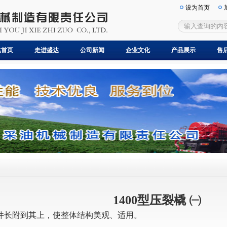
设为首页
达首页
达首页
走进盛达
走进盛达
公司新闻
公司新闻
企业文化
企业文化
产品展示
产品展示
售
售
1400型压裂橇 ㈠
件长附到其上，使整体结构美观、适用。