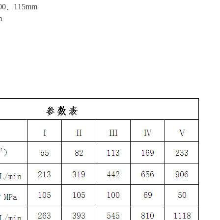
0、115mm
m