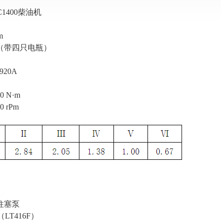
1400柴油机
m
（带四只电瓶）
20A
 N·m
 rPm
柱塞泵
（LT416F）